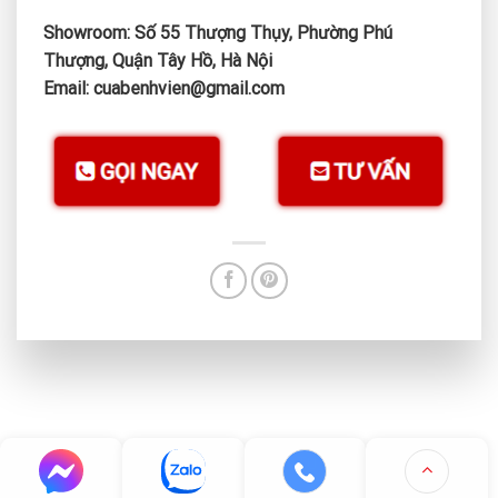
Showroom: Số 55 Thượng Thụy, Phường Phú
Thượng, Quận Tây Hồ, Hà Nội
Email: cuabenhvien@gmail.com
CUABENHVIEN.COM - GIẢI PHÁP CỬA TỰ ĐỘNG BỆNH VIỆN SỐ
1 VIỆT NAM