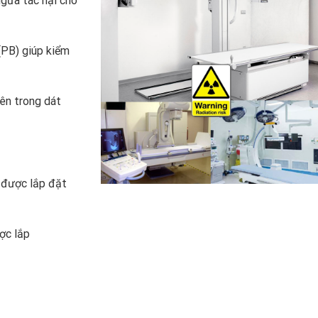
gừa tác hại cho
(PB) giúp kiểm
ên trong dát
 được lắp đặt
ợc lắp