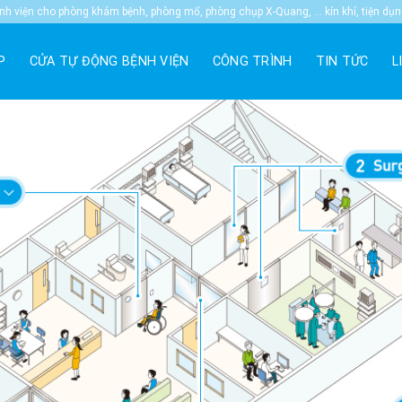
 viện cho phòng khám bệnh, phòng mổ, phòng chụp X-Quang, … kín khí, tiện dụ
P
CỬA TỰ ĐỘNG BỆNH VIỆN
CÔNG TRÌNH
TIN TỨC
L