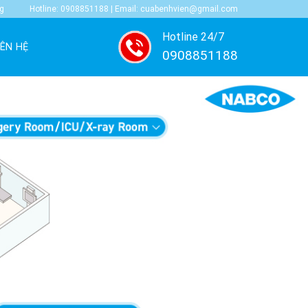
ng
Hotline: 0908851188 | Email: cuabenhvien@gmail.com
Hotline 24/7
IÊN HỆ
0908851188