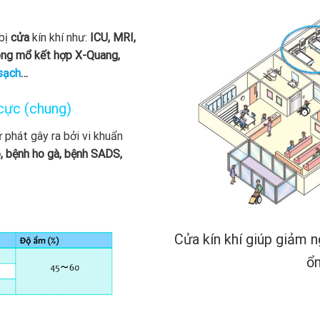
 bị
cửa
kín khí như:
ICU, MRI,
òng mổ kết hợp X-Quang,
sạch
…
 cực (chung)
phát gây ra bởi vi khuẩn
, bệnh ho gà, bệnh SADS,
Cửa kín khí giúp giảm n
ổn