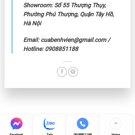
Showroom: Số 55 Thượng Thụy,
Phường Phú Thượng, Quận Tây Hồ,
Hà Nội
Email: cuabenhvien@gmail.com /
Hotline: 0908851188
CUABENHVIEN.COM - GIẢI PHÁP CỬA TỰ ĐỘNG BỆNH VIỆN SỐ
1 VIỆT NAM
Facebook
Zalo
0908851188
Home