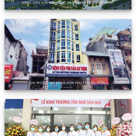
BỆNH VIỆN HỮU NGHỊ LẠC VIỆT VĨNH YÊN – VĨNH PHÚC
CỬA PHÒNG MỔ BỆNH VIỆN PHỤ SẢN AN THỊNH