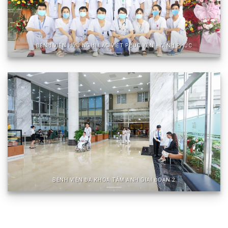
BỆNH VIỆN HỮU NGHỊ LẠC VIỆT PHÚC YÊN – VĨNH PHÚC
BỆNH VIỆN ĐA KHOA TÂM ANH GIAI ĐOẠN 2