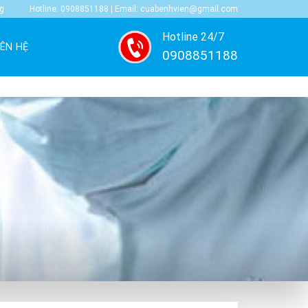
ng
Hotline: 0908851188 | Email: cuabenhvien@gmail.com
Hotline 24/7
IÊN HỆ
0908851188