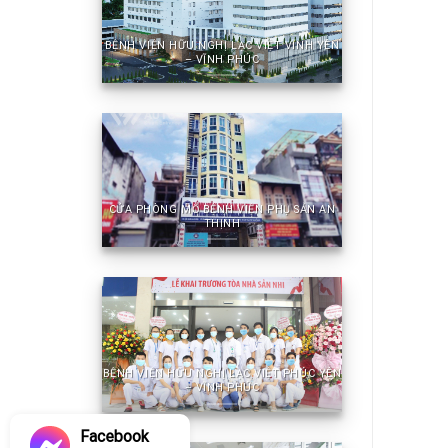
BỆNH VIỆN HỮU NGHỊ LẠC VIỆT VĨNH YÊN
– VĨNH PHÚC
CỬA PHÒNG MỔ BỆNH VIỆN PHỤ SẢN AN
THỊNH
BỆNH VIỆN HỮU NGHỊ LẠC VIỆT PHÚC YÊN
– VĨNH PHÚC
Facebook