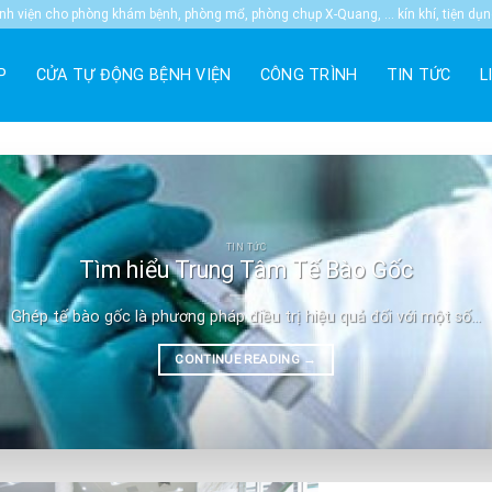
 viện cho phòng khám bệnh, phòng mổ, phòng chụp X-Quang, … kín khí, tiện dụ
P
CỬA TỰ ĐỘNG BỆNH VIỆN
CÔNG TRÌNH
TIN TỨC
L
TIN TỨC
Tìm hiểu Trung Tâm Tế Bào Gốc
Ghép tế bào gốc là phương pháp điều trị hiệu quả đối với một số...
CONTINUE READING
→