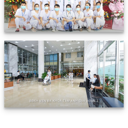
BỆNH VIỆN HỮU NGHỊ LẠC VIỆT PHÚC YÊN – VĨNH PHÚC
BỆNH VIỆN ĐA KHOA TÂM ANH GIAI ĐOẠN 2