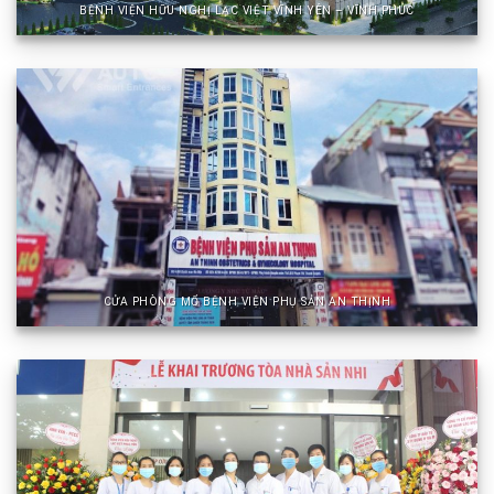
BỆNH VIỆN HỮU NGHỊ LẠC VIỆT VĨNH YÊN – VĨNH PHÚC
CỬA PHÒNG MỔ BỆNH VIỆN PHỤ SẢN AN THỊNH