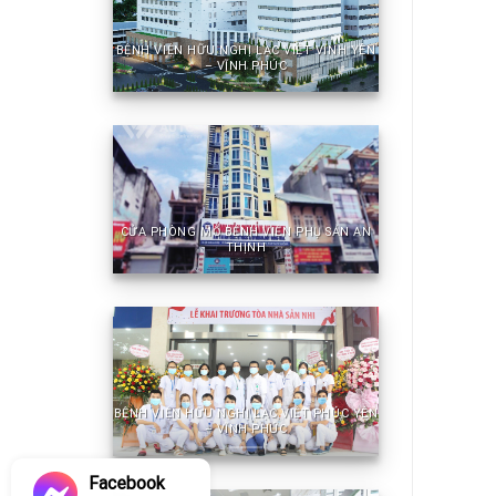
BỆNH VIỆN HỮU NGHỊ LẠC VIỆT VĨNH YÊN
– VĨNH PHÚC
CỬA PHÒNG MỔ BỆNH VIỆN PHỤ SẢN AN
THỊNH
BỆNH VIỆN HỮU NGHỊ LẠC VIỆT PHÚC YÊN
– VĨNH PHÚC
Facebook