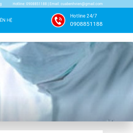
ng
Hotline: 0908851188 | Email: cuabenhvien@gmail.com
Hotline 24/7
IÊN HỆ
0908851188