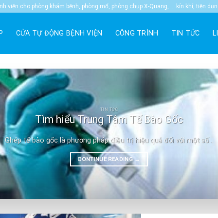
 viện cho phòng khám bệnh, phòng mổ, phòng chụp X-Quang, … kín khí, tiện dụ
P
CỬA TỰ ĐỘNG BỆNH VIỆN
CÔNG TRÌNH
TIN TỨC
L
TIN TỨC
Tìm hiểu Trung Tâm Tế Bào Gốc
Ghép tế bào gốc là phương pháp điều trị hiệu quả đối với một số...
CONTINUE READING
→