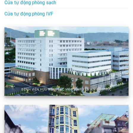
Cửa tự động phòng sạch
Cửa tự động phòng IVF
BỆNH VIỆN HỮU NGHỊ LẠC VIỆT VĨNH YÊN – VĨNH PHÚC