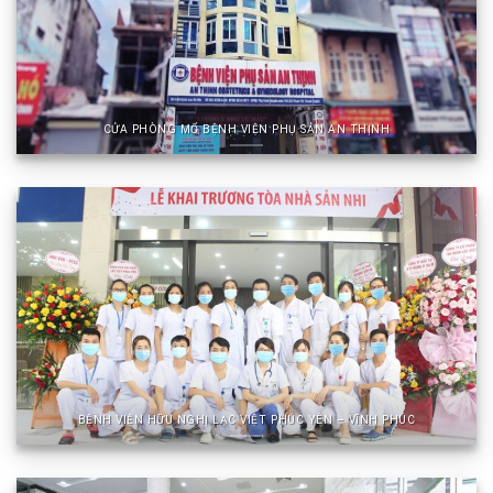
CỬA PHÒNG MỔ BỆNH VIỆN PHỤ SẢN AN THỊNH
BỆNH VIỆN HỮU NGHỊ LẠC VIỆT PHÚC YÊN – VĨNH PHÚC