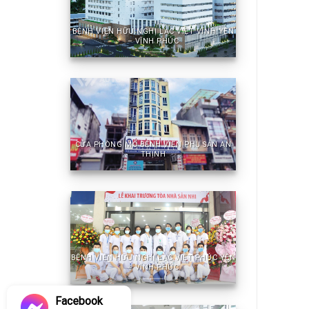
BỆNH VIỆN HỮU NGHỊ LẠC VIỆT VĨNH YÊN
– VĨNH PHÚC
CỬA PHÒNG MỔ BỆNH VIỆN PHỤ SẢN AN
THỊNH
BỆNH VIỆN HỮU NGHỊ LẠC VIỆT PHÚC YÊN
– VĨNH PHÚC
Facebook