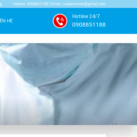
ng
Hotline: 0908851188 | Email: cuabenhvien@gmail.com
Hotline 24/7
IÊN HỆ
0908851188