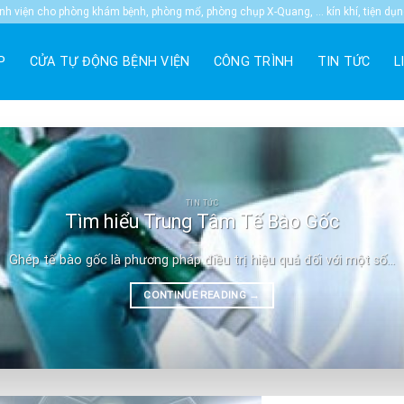
 viện cho phòng khám bệnh, phòng mổ, phòng chụp X-Quang, … kín khí, tiện dụ
P
CỬA TỰ ĐỘNG BỆNH VIỆN
CÔNG TRÌNH
TIN TỨC
L
TIN TỨC
Tìm hiểu Trung Tâm Tế Bào Gốc
Ghép tế bào gốc là phương pháp điều trị hiệu quả đối với một số...
CONTINUE READING
→