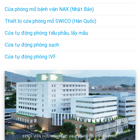
Cửa phòng mổ bệnh viện NAX (Nhật Bản)
Thiết bị cửa phòng mổ SWICO (Hàn Quốc)
Cửa tự động phòng tiểu phẫu, lấy mẫu
Cửa tự động phòng sạch
Cửa tự động phòng IVF
BỆNH VIỆN HỮU NGHỊ LẠC VIỆT VĨNH YÊN – VĨNH PHÚC