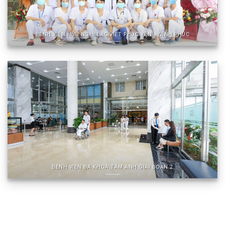
BỆNH VIỆN HỮU NGHỊ LẠC VIỆT PHÚC YÊN – VĨNH PHÚC
BỆNH VIỆN ĐA KHOA TÂM ANH GIAI ĐOẠN 2