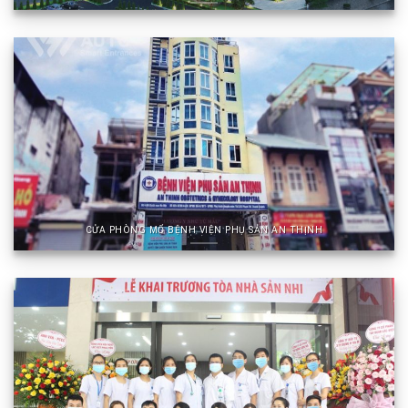
CỬA PHÒNG MỔ BỆNH VIỆN PHỤ SẢN AN THỊNH