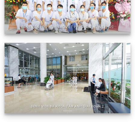
BỆNH VIỆN HỮU NGHỊ LẠC VIỆT PHÚC YÊN – VĨNH PHÚC
BỆNH VIỆN ĐA KHOA TÂM ANH GIAI ĐOẠN 2