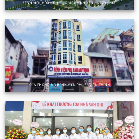
BỆNH VIỆN HỮU NGHỊ LẠC VIỆT VĨNH YÊN – VĨNH PHÚC
CỬA PHÒNG MỔ BỆNH VIỆN PHỤ SẢN AN THỊNH