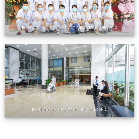
BỆNH VIỆN HỮU NGHỊ LẠC VIỆT PHÚC YÊN – VĨNH PHÚC
BỆNH VIỆN ĐA KHOA TÂM ANH GIAI ĐOẠN 2