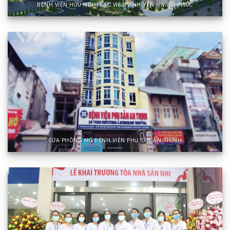
BỆNH VIỆN HỮU NGHỊ LẠC VIỆT VĨNH YÊN – VĨNH PHÚC
CỬA PHÒNG MỔ BỆNH VIỆN PHỤ SẢN AN THỊNH