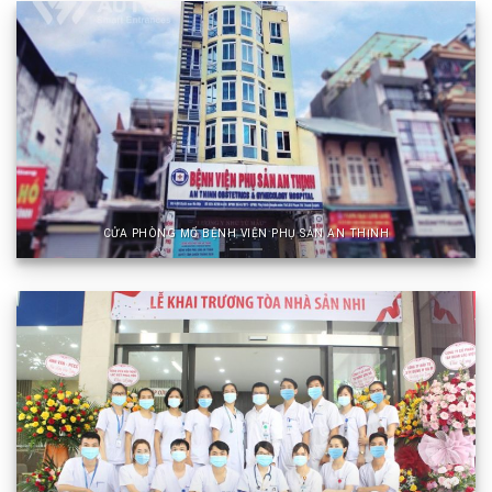
CỬA PHÒNG MỔ BỆNH VIỆN PHỤ SẢN AN THỊNH