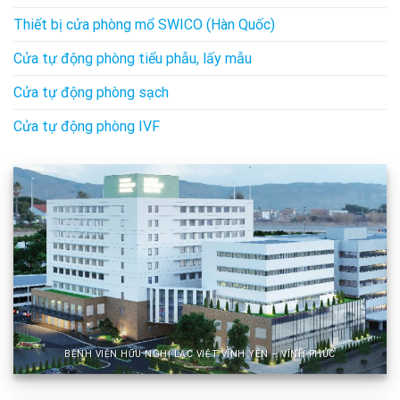
Thiết bị cửa phòng mổ SWICO (Hàn Quốc)
Cửa tự động phòng tiểu phẫu, lấy mẫu
Cửa tự động phòng sạch
Cửa tự động phòng IVF
BỆNH VIỆN HỮU NGHỊ LẠC VIỆT VĨNH YÊN – VĨNH PHÚC