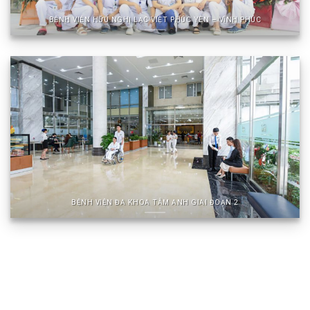
BỆNH VIỆN HỮU NGHỊ LẠC VIỆT PHÚC YÊN – VĨNH PHÚC
BỆNH VIỆN ĐA KHOA TÂM ANH GIAI ĐOẠN 2