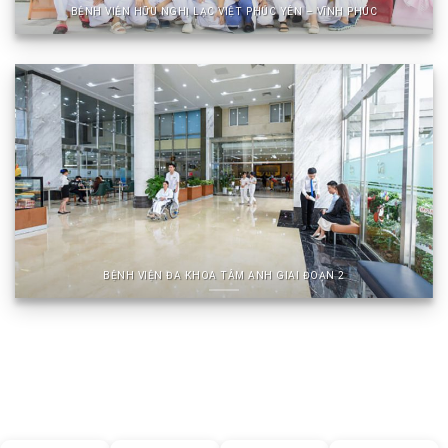
BỆNH VIỆN HỮU NGHỊ LẠC VIỆT PHÚC YÊN – VĨNH PHÚC
BỆNH VIỆN ĐA KHOA TÂM ANH GIAI ĐOẠN 2