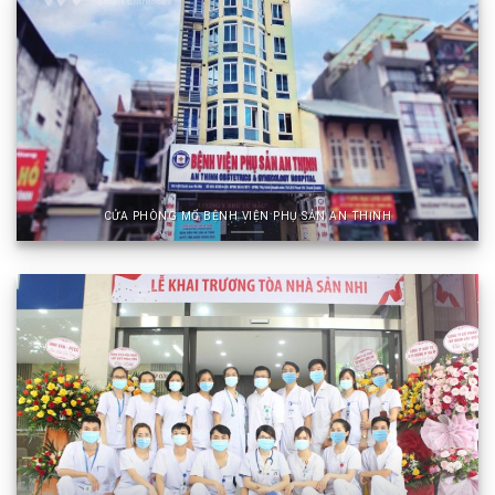
CỬA PHÒNG MỔ BỆNH VIỆN PHỤ SẢN AN THỊNH