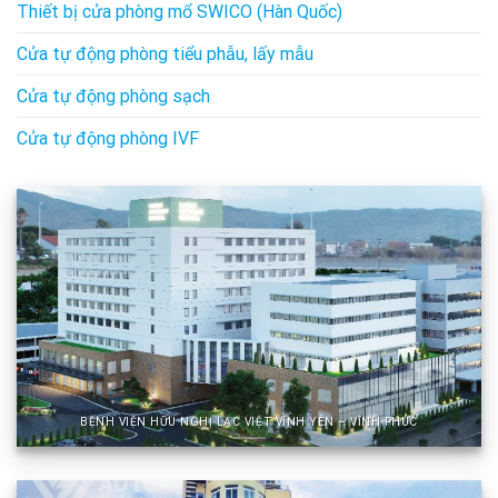
Thiết bị cửa phòng mổ SWICO (Hàn Quốc)
Cửa tự động phòng tiểu phẫu, lấy mẫu
Cửa tự động phòng sạch
Cửa tự động phòng IVF
BỆNH VIỆN HỮU NGHỊ LẠC VIỆT VĨNH YÊN – VĨNH PHÚC