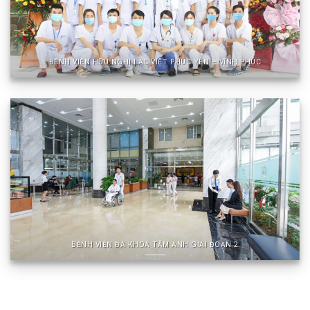
BỆNH VIỆN HỮU NGHỊ LẠC VIỆT PHÚC YÊN – VĨNH PHÚC
BỆNH VIỆN ĐA KHOA TÂM ANH GIAI ĐOẠN 2