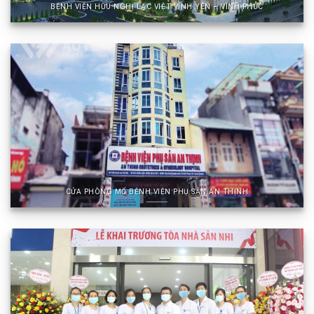
BỆNH VIỆN HỮU NGHỊ LẠC VIỆT VĨNH YÊN – VĨNH PHÚC
CỬA PHÒNG MỔ BỆNH VIỆN PHỤ SẢN AN THỊNH