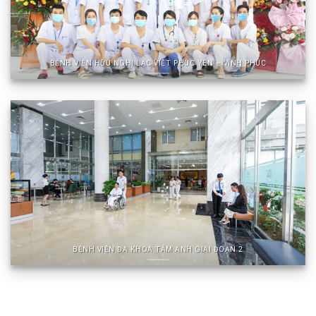
BỆNH VIỆN HỮU NGHỊ LẠC VIỆT PHÚC YÊN – VĨNH PHÚC
BỆNH VIỆN ĐA KHOA TÂM ANH GIAI ĐOẠN 2