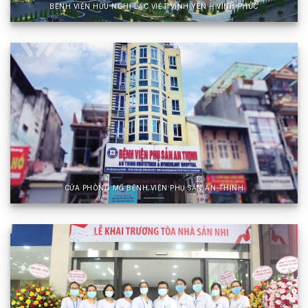
BỆNH VIỆN HỮU NGHỊ LẠC VIỆT VĨNH YÊN – VĨNH PHÚC
CỬA PHÒNG MỔ BỆNH VIỆN PHỤ SẢN AN THỊNH